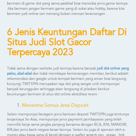
bermain di game slot yang sama padahal bisa mencoba jenis game lainnya.
Jika bermain jangan bermain game yang di sukai atau hobby, karena kita
bermain judi online cari menang bukan mencari kesenangan.
6 Jenis Keuntungan Daftar Di
Situs Judi Slot Gacor
Terpercaya 2023
Tidak sama dengan website judi lainnya karena banyak
judi slot online yang
palsu, abal-abal
dan tidak membayar kemenangan member, berikut adalah
rekomendasi dari google untuk tempat bermain yang aman bisa langsung
kunjungi TWITSPIN merupakan raja slot yang sangat unik mempunyai
banyak keunggulan sehingga akan langsung di jelaskan berikut
keuntungan bermain di situs slot online akreditasi resmi :
1.
Menerima Semua Jenis Deposit
Selain mempunyai beragam jenis bantuan deposit TWITSPIN juga tentunya
terpercaya Se-Asia, mempunyai jenis payment pembayaran yang telah
memiliki kerja sama jangka panjang bersama dengan BCA, BNI, MANDIRI,
BRI,dan jenis bank negara besar lainnya. Selain itu juga di sponsori oleh e-
money atau biasa yang di kenal dengan e-wallet seperti ovo , gopay , link