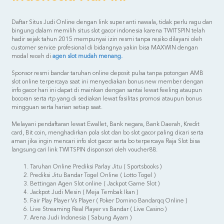
Daftar Situs Judi Online dengan link super anti nawala, tidak perlu ragu dan
bingung dalam memilih situs slot gacor indonesia karena TWITSPIN telah
hadir sejak tahun 2015 mempunyai izin resmi tanpa resiko dilayani oleh
customer service profesional di bidangnya yakin bisa MAXWIN dengan
modal receh di
agen slot mudah menang.
Sponsor resmi bandar taruhan online deposit pulsa tanpa potongan AMB
slot online terpercaya saat ini menyediakan bonus new member dengan
info gacor hari ini dapat di mainkan dengan santai lewat feeling ataupun
bocoran serta rtp yang di sediakan lewat fasilitas promosi ataupun bonus
mingguan serta harian setiap saat.
Melayani pendaftaran lewat Ewallet, Bank negara, Bank Daerah, Kredit
card, Bit coin, menghadirkan pola slot dan bo slot gacor paling dicari serta
aman jika ingin mencari info slot gacor serta bo terpercaya Raja Slot bisa
langsung cari link TWITSPIN disponsori oleh voucher88.
1. Taruhan Online Prediksi Parlay Jitu ( Sportsbooks )
2. Prediksi Jitu Bandar Togel Online ( Lotto Togel )
3. Bettingan Agen Slot online ( Jackpot Game Slot )
4. Jackpot Judi Mesin ( Meja Tembak Ikan )
5. Fair Play Player Vs Player ( Poker Domino Bandarqq Online )
6. Live Streaming Real Player vs Bandar ( Live Casino )
7. Arena Judi Indonesia ( Sabung Ayam )