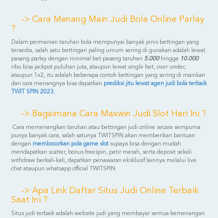
-> Cara Menang Main Judi Bola Online Parlay
?
Dalam permainan taruhan bola mempunyai banyak jenis bettingan yang
tersedia, salah satu bettingan paling umum sering di gunakan adalah lewat
pasang parlay dengan minimal bet pasang taruhan
5.000
hingga
10.000
ribu bisa jackpot puluhan juta, ataupun lewat single bet, over under,
ataupun 1x2, itu adalah beberapa contoh bettingan yang sering di mainkan
dan cara menangnya bisa dapatkan
prediksi jitu lewat agen judi bola terbaik
TWIT SPIN 2023.
-> Bagaimana Cara Maxwin Judi Slot Hari Ini ?
Cara memenangkan taruhan atau bettingan judi online secara sempurna
punya banyak cara, salah satunya TWITSPIN akan memberikan bantuan
dengan
membocorkan pola game slot
supaya bisa dengan mudah
mendapatkan scatter, bonus freespin, petir merah, serta deposit sekali
withdraw berkali-kali, dapatkan penawaran eksklusif lainnya melalui live
chat ataupun whatsapp official TWITSPIN.
-> Apa Link Daftar Situs Judi Online Terbaik
Saat Ini ?
Situs judi terbaik adalah website judi yang membayar semua kemenangan