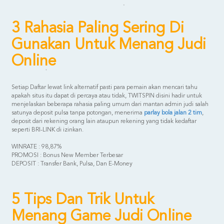
3 Rahasia Paling Sering Di
Gunakan Untuk Menang Judi
Online
Setiap Daftar lewat link alternatif pasti para pemain akan mencari tahu
apakah situs itu dapat di percaya atau tidak, TWITSPIN disini hadir untuk
menjelaskan beberapa rahasia paling umum dari mantan admin judi salah
satunya deposit pulsa tanpa potongan, menerima
parlay bola jalan 2 tim
,
deposit dari rekening orang lain ataupun rekening yang tidak kedaftar
seperti BRI-LINK di izinkan.
WINRATE : 98,87%
PROMOSI : Bonus New Member Terbesar
DEPOSIT : Transfer Bank, Pulsa, Dan E-Money
5 Tips Dan Trik Untuk
Menang Game Judi Online