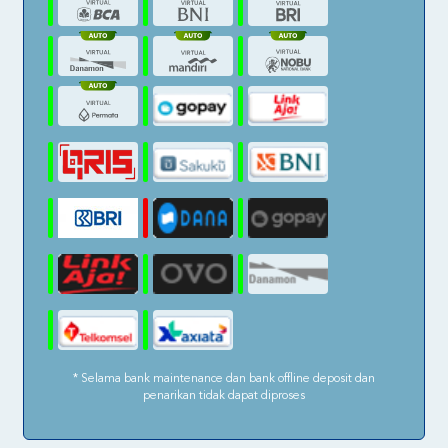
* Selama bank maintenance dan bank offline deposit dan
penarikan tidak dapat diproses