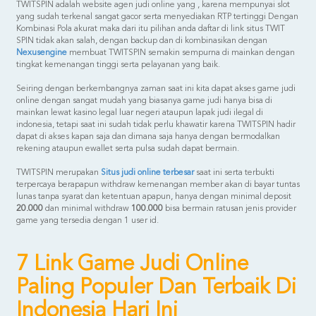
TWITSPIN adalah website agen judi online yang , karena mempunyai slot
yang sudah terkenal sangat gacor serta menyediakan RTP tertinggi Dengan
Kombinasi Pola akurat maka dari itu pilihan anda daftar di link situs TWIT
SPIN tidak akan salah, dengan backup dan di kombinasikan dengan
Nexusengine
membuat TWITSPIN semakin sempurna di mainkan dengan
tingkat kemenangan tinggi serta pelayanan yang baik.
Seiring dengan berkembangnya zaman saat ini kita dapat akses game judi
online dengan sangat mudah yang biasanya game judi hanya bisa di
mainkan lewat kasino legal luar negeri ataupun lapak judi ilegal di
indonesia, tetapi saat ini sudah tidak perlu khawatir karena TWITSPIN hadir
dapat di akses kapan saja dan dimana saja hanya dengan bermodalkan
rekening ataupun ewallet serta pulsa sudah dapat bermain.
TWITSPIN merupakan
Situs judi online terbesar
saat ini serta terbukti
terpercaya berapapun withdraw kemenangan member akan di bayar tuntas
lunas tanpa syarat dan ketentuan apapun, hanya dengan minimal deposit
20.000
dan minimal withdraw
100.000
bisa bermain ratusan jenis provider
game yang tersedia dengan 1 user id.
7 Link Game Judi Online
Paling Populer Dan Terbaik Di
Indonesia Hari Ini