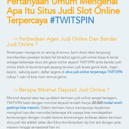
Pertanyaan Umum Mengenai
Apa Itu Situs Judi Slot Online
Terpercaya
#TWITSPIN
-> Perbedaan Agen Judi Online Dan Bandar
Judi Online ?
Pertanyaan mengenai ini sering di temui, kami disini akan langsung
memberikan jawaban terkait hal tersebut agent judi online biasa di kenal
sebagai beberapa situs slot gacor online seperti TWITSPIN serta bandar judi
online lebih di kenal tempat pasang taruhan judi lewat game bola , togel ,
kasino , sabung ayam, daftar segera di
situs judi online terpercaya TWITSPIN
cukup 1 user id bisa main semua game.
-> Berapa Minimal Deposit Judi Online ?
Minimal deposit atau top up dalam bermain judi online sangat beragam,
TWITSPIN hadir dengan minimal deposit rendah hanya
20.000
modal receh
pastinya bisa maxwin.
Dalam bermain harus mempunyai keyakinan
mengikuti tips dan mencoba beberapa trik supaya bisa mendapatkan
kemenangan dengan mudah karena kemenangan terbesar dalam bermain
situs judi slot adalah sabar dan fokus kombinasikan rtp live slot dengan pola
maxwin hingga sensasional hari ini.