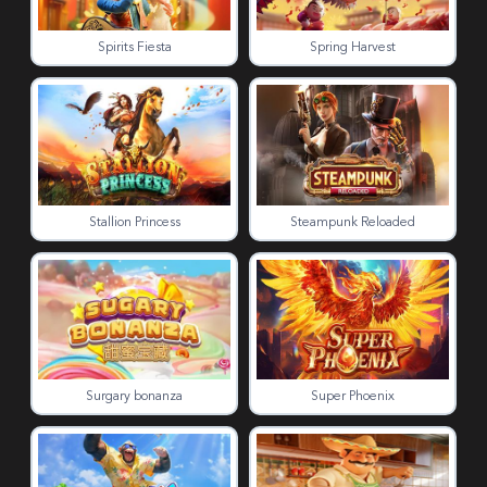
Spirits Fiesta
Spring Harvest
Stallion Princess
Steampunk Reloaded
Surgary bonanza
Super Phoenix