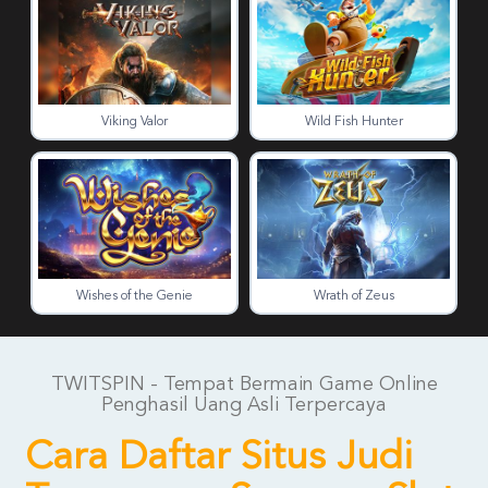
Viking Valor
Wild Fish Hunter
Wishes of the Genie
Wrath of Zeus
TWITSPIN - Tempat Bermain Game Online
Penghasil Uang Asli Terpercaya
Cara Daftar Situs Judi