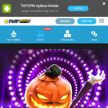
×
TWITSPIN Aplikasi Mobile
UNDUH
Jangan tampilkan lagi hari ini
MASUK
DAFTAR
HOT GAMES
SLOTS
LIVE CASINO
RACE