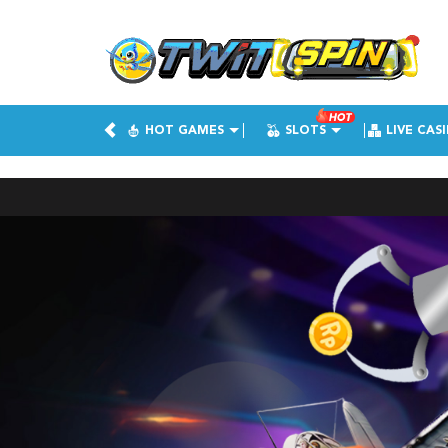
HOT GAMES
SLOTS
LIVE CAS
SELAMAT KEPADA
la***z Berhasil Withdraw Sebesar Rp 5.120.000