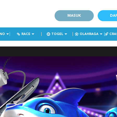
MASUK
DA
INO
RACE
TOGEL
OLAHRAGA
CRA