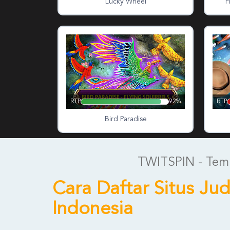
Lucky Wheel
F
RTP
92%
RTP
Bird Paradise
TWITSPIN - Temp
Cara Daftar Situs Ju
Indonesia