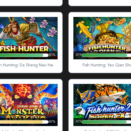
90%
RTP
sh Hunting: Da Sheng Nao Hai
Fish Hunting: Yao Qian Sh
89%
RTP