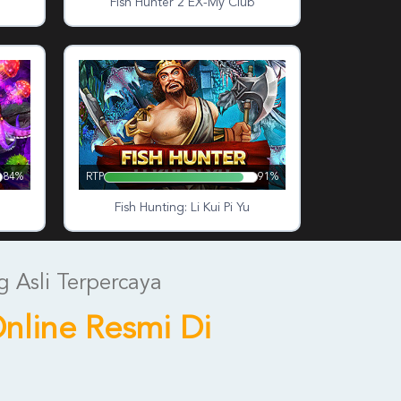
Fish Hunter 2 EX-My Club
84%
RTP
91%
Fish Hunting: Li Kui Pi Yu
 Asli Terpercaya
Online Resmi Di