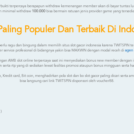
 terbukti terpercaya berapapun withdraw kemenangan member akan di bayar tuntas l
n minimal withdraw
100.000
bisa bermain ratusan jenis provider game yang tersedi
aling Populer Dan Terbaik Di Indo
k perlu ragu dan bingung dalam memilih situs slot gacor indonesia karena TWITSPIN t
mer service profesional di bidangnya yakin bisa MAXWIN dengan modal receh di
agen
ongan AMB slot online terpercaya saat ini menyediakan bonus new member dengan info
 serta rtp yang di sediakan lewat fasilitas promosi ataupun bonus mingguan serta har
edit card, Bit coin, menghadirkan pola slot dan bo slot gacor paling dicari serta aman
bisa langsung cari link TWITSPIN disponsori oleh voucher88.
 )