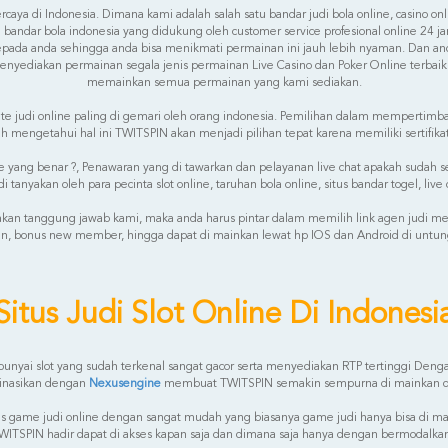
percaya di Indonesia. Dimana kami adalah salah satu bandar judi bola online, casino 
u bandar bola indonesia yang didukung oleh customer service profesional online 24
da anda sehingga anda bisa menikmati permainan ini jauh lebih nyaman. Dan anda 
nyediakan permainan segala jenis permainan Live Casino dan Poker Online terbaik.
memainkan semua permainan yang kami sediakan.
te judi online paling di gemari oleh orang indonesia. Pemilihan dalam mempertimb
mengetahui hal ini TWITSPIN akan menjadi pilihan tepat karena memiliki sertifikat r
ine yang benar ?, Penawaran yang di tawarkan dan pelayanan live chat apakah suda
tanyakan oleh para pecinta slot online, taruhan bola online, situs bandar togel, live
 tanggung jawab kami, maka anda harus pintar dalam memilih link agen judi men
arian, bonus new member, hingga dapat di mainkan lewat hp IOS dan Android di unt
tus Judi Slot Online Di Indonesi
yai slot yang sudah terkenal sangat gacor serta menyediakan RTP tertinggi Dengan K
binasikan dengan
Nexusengine
membuat TWITSPIN semakin sempurna di mainkan den
 game judi online dengan sangat mudah yang biasanya game judi hanya bisa di mainka
na TWITSPIN hadir dapat di akses kapan saja dan dimana saja hanya dengan bermodalka