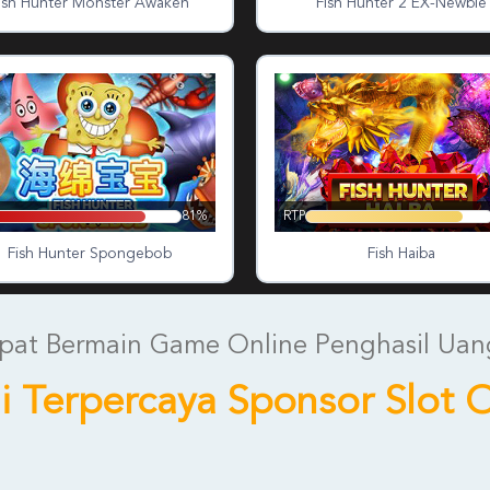
ish Hunter Monster Awaken
Fish Hunter 2 EX-Newbie
81%
RTP
Fish Hunter Spongebob
Fish Haiba
at Bermain Game Online Penghasil Uang
di Terpercaya Sponsor Slot 