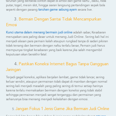
taruhan yang berbeda contoh dapat di ambil dari game kartu , dadu, roda
putar, togel, mesin slot, hingga siaran langsung pertandingan sepak bola
seperti dengan pasang
taruhan game sabung ayam
secara live.
	3. 
Bermain Dengan Santai Tidak Mencampurkan
Emosi
Kunci utama dalam menang bermain judi online
adalah sabar, Kesabaran
merupakan cara paling dasar untuk menang Judi Online. Sering kali hal ini
menjadi alasan para pemain kalah ataupun rungkad tanpa di sadari pikiran
tidak tenang dan bermain dengan nafsu terlalu besar, Pemain judi harus
mempunyai tingkat kesabaran yang baik karena jika salah mengambil
keputusan akan berakhir fatal.
	4. 
Pastikan Koneksi Internet Bagus Tanpa Gangguan
Jaringan
Terjadi gagal koneksi, aplikasi berjalan lambat, game tidak lancar, sering
keluar sendiri, ataupun permainan tidak dapat di mainkan dengan normal
sering kali menjadi masalah yang paling sering di temui setiap harinya
karena terlalu memaksakan bermain dengan koneksi yang tidak stabil
sehingga permainan menjadi sangat terganggu dan permainan yang
seharusnya bisa menang menjadi kekalahan dengan emosi.
Jangan Fokus 1 Jenis Game Jika Bermain Judi Online
	5. 