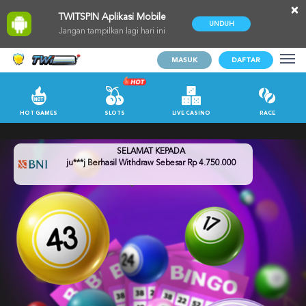
×
TWITSPIN Aplikasi Mobile
UNDUH
Jangan tampilkan lagi hari ini
MASUK
DAFTAR
HOT GAMES
SLOTS
LIVE CASINO
RACE
SELAMAT KEPADA
ju***j Berhasil Withdraw Sebesar Rp 4.750.000