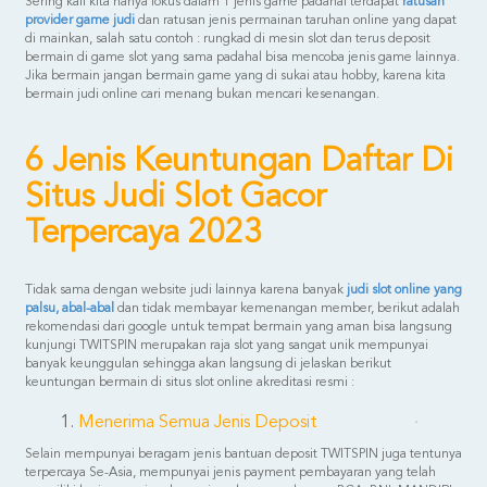
Sering kali kita hanya fokus dalam 1 jenis game padahal terdapat
ratusan
provider game judi
dan ratusan jenis permainan taruhan online yang dapat
di mainkan, salah satu contoh : rungkad di mesin slot dan terus deposit
bermain di game slot yang sama padahal bisa mencoba jenis game lainnya.
Jika bermain jangan bermain game yang di sukai atau hobby, karena kita
bermain judi online cari menang bukan mencari kesenangan.
6 Jenis Keuntungan Daftar Di
Situs Judi Slot Gacor
Terpercaya 2023
Tidak sama dengan website judi lainnya karena banyak
judi slot online yang
palsu, abal-abal
dan tidak membayar kemenangan member, berikut adalah
rekomendasi dari google untuk tempat bermain yang aman bisa langsung
kunjungi TWITSPIN merupakan raja slot yang sangat unik mempunyai
banyak keunggulan sehingga akan langsung di jelaskan berikut
keuntungan bermain di situs slot online akreditasi resmi :
1.
Menerima Semua Jenis Deposit
Selain mempunyai beragam jenis bantuan deposit TWITSPIN juga tentunya
terpercaya Se-Asia, mempunyai jenis payment pembayaran yang telah