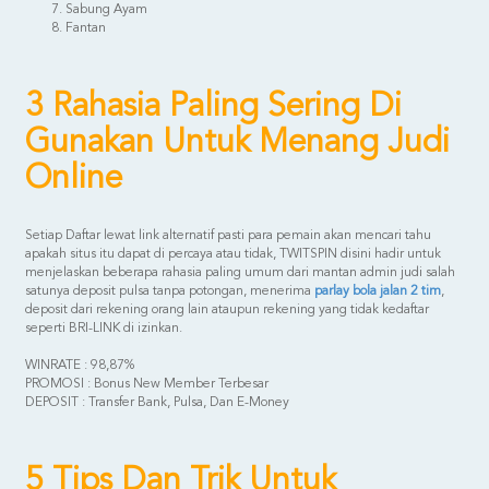
7. Sabung Ayam
8. Fantan
3 Rahasia Paling Sering Di
Gunakan Untuk Menang Judi
Online
Setiap Daftar lewat link alternatif pasti para pemain akan mencari tahu
apakah situs itu dapat di percaya atau tidak, TWITSPIN disini hadir untuk
menjelaskan beberapa rahasia paling umum dari mantan admin judi salah
satunya deposit pulsa tanpa potongan, menerima
parlay bola jalan 2 tim
,
deposit dari rekening orang lain ataupun rekening yang tidak kedaftar
seperti BRI-LINK di izinkan.
WINRATE : 98,87%
PROMOSI : Bonus New Member Terbesar
DEPOSIT : Transfer Bank, Pulsa, Dan E-Money
5 Tips Dan Trik Untuk