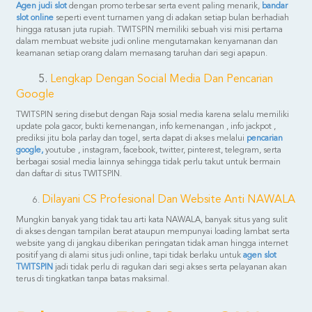
Agen judi slot
dengan promo terbesar serta event paling menarik,
bandar
slot online
seperti event turnamen yang di adakan setiap bulan berhadiah
hingga ratusan juta rupiah. TWITSPIN memiliki sebuah visi misi pertama
dalam membuat website judi online mengutamakan kenyamanan dan
keamanan setiap orang dalam memasang taruhan dari segi apapun.
5.
Lengkap Dengan Social Media Dan Pencarian
Google
TWITSPIN sering disebut dengan Raja sosial media karena selalu memiliki
update pola gacor, bukti kemenangan, info kemenangan , info jackpot ,
prediksi jitu bola parlay dan togel, serta dapat di akses melalui
pencarian
google,
youtube , instagram, facebook, twitter, pinterest, telegram, serta
berbagai sosial media lainnya sehingga tidak perlu takut untuk bermain
dan daftar di situs TWITSPIN.
Dilayani CS Profesional Dan Website Anti NAWALA
6.
Mungkin banyak yang tidak tau arti kata NAWALA, banyak situs yang sulit
di akses dengan tampilan berat ataupun mempunyai loading lambat serta
website yang di jangkau diberikan peringatan tidak aman hingga internet
positif yang di alami situs judi online, tapi tidak berlaku untuk
agen slot
TWITSPIN
jadi tidak perlu di ragukan dari segi akses serta pelayanan akan
terus di tingkatkan tanpa batas maksimal.