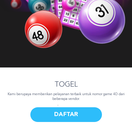
TOGEL
Kami berupaya memberikan pelayanan terbaik untuk nomor game 4D dari
beberapa vendor.
DAFTAR