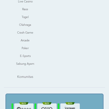
Live Casino
Race
Togel
Olahraga
Crash Game
Arcade
Poker
E-Sports
Sabung Ayam
Komunitas