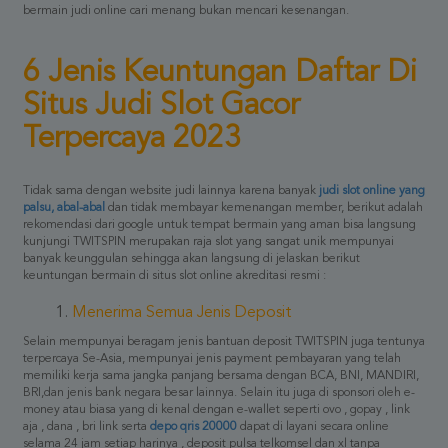
bermain judi online cari menang bukan mencari kesenangan.
6 Jenis Keuntungan Daftar Di
Situs Judi Slot Gacor
Terpercaya 2023
Tidak sama dengan website judi lainnya karena banyak
judi slot online yang
palsu, abal-abal
dan tidak membayar kemenangan member, berikut adalah
rekomendasi dari google untuk tempat bermain yang aman bisa langsung
kunjungi TWITSPIN merupakan raja slot yang sangat unik mempunyai
banyak keunggulan sehingga akan langsung di jelaskan berikut
keuntungan bermain di situs slot online akreditasi resmi :
1.
Menerima Semua Jenis Deposit
Selain mempunyai beragam jenis bantuan deposit TWITSPIN juga tentunya
terpercaya Se-Asia, mempunyai jenis payment pembayaran yang telah
memiliki kerja sama jangka panjang bersama dengan BCA, BNI, MANDIRI,
BRI,dan jenis bank negara besar lainnya. Selain itu juga di sponsori oleh e-
money atau biasa yang di kenal dengan e-wallet seperti ovo , gopay , link
aja , dana , bri link serta
depo qris 20000
dapat di layani secara online
selama 24 jam setiap harinya , deposit pulsa telkomsel dan xl tanpa