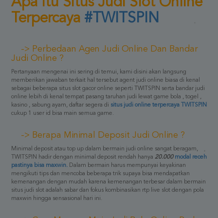
Apa Itu Situs Judi Slot Online
Terpercaya
#TWITSPIN
-> Perbedaan Agen Judi Online Dan Bandar
Judi Online ?
Pertanyaan mengenai ini sering di temui, kami disini akan langsung
memberikan jawaban terkait hal tersebut agent judi online biasa di kenal
sebagai beberapa situs slot gacor online seperti TWITSPIN serta bandar judi
online lebih di kenal tempat pasang taruhan judi lewat game bola , togel ,
kasino , sabung ayam, daftar segera di
situs judi online terpercaya TWITSPIN
cukup 1 user id bisa main semua game.
-> Berapa Minimal Deposit Judi Online ?
Minimal deposit atau top up dalam bermain judi online sangat beragam,
TWITSPIN hadir dengan minimal deposit rendah hanya
20.000
modal receh
pastinya bisa maxwin.
Dalam bermain harus mempunyai keyakinan
mengikuti tips dan mencoba beberapa trik supaya bisa mendapatkan
kemenangan dengan mudah karena kemenangan terbesar dalam bermain
situs judi slot adalah sabar dan fokus kombinasikan rtp live slot dengan pola
maxwin hingga sensasional hari ini.