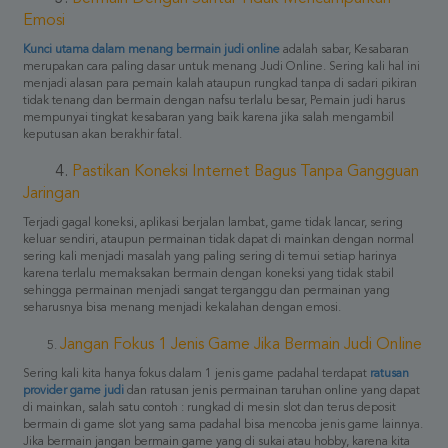
Emosi
Kunci utama dalam menang bermain judi online
adalah sabar, Kesabaran
merupakan cara paling dasar untuk menang Judi Online. Sering kali hal ini
menjadi alasan para pemain kalah ataupun rungkad tanpa di sadari pikiran
tidak tenang dan bermain dengan nafsu terlalu besar, Pemain judi harus
mempunyai tingkat kesabaran yang baik karena jika salah mengambil
keputusan akan berakhir fatal.
	4. 
Pastikan Koneksi Internet Bagus Tanpa Gangguan
Jaringan
Terjadi gagal koneksi, aplikasi berjalan lambat, game tidak lancar, sering
keluar sendiri, ataupun permainan tidak dapat di mainkan dengan normal
sering kali menjadi masalah yang paling sering di temui setiap harinya
karena terlalu memaksakan bermain dengan koneksi yang tidak stabil
sehingga permainan menjadi sangat terganggu dan permainan yang
seharusnya bisa menang menjadi kekalahan dengan emosi.
Jangan Fokus 1 Jenis Game Jika Bermain Judi Online
	5. 
Sering kali kita hanya fokus dalam 1 jenis game padahal terdapat
ratusan
provider game judi
dan ratusan jenis permainan taruhan online yang dapat
di mainkan, salah satu contoh : rungkad di mesin slot dan terus deposit
bermain di game slot yang sama padahal bisa mencoba jenis game lainnya.
Jika bermain jangan bermain game yang di sukai atau hobby, karena kita