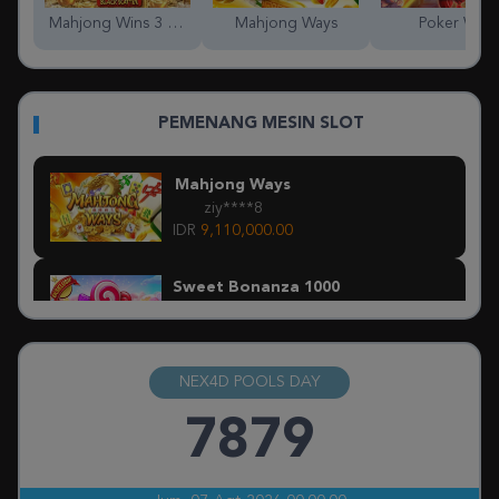
Mahjong Wins 3 – Black Scatter
Mahjong Ways
Poker Win
PEMENANG MESIN SLOT
Mahjong Ways
ziy****8
IDR
9,110,000.00
Sweet Bonanza 1000
raiha****0
IDR
8,036,100.00
NEX4D POOLS DAY
Starlight Princess™ 1000
baron****1
7879
IDR
925,560.00
Mahjong Ways