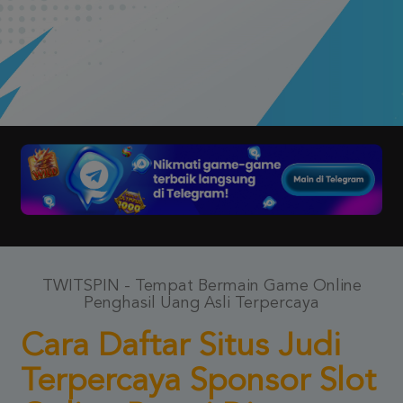
TWITSPIN - Tempat Bermain Game Online
Penghasil Uang Asli Terpercaya
Cara Daftar Situs Judi
Terpercaya Sponsor Slot