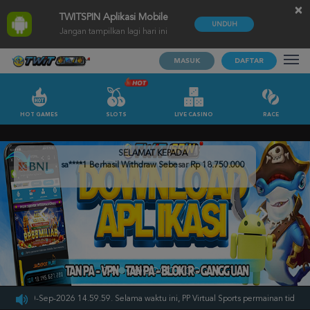
×
TWITSPIN Aplikasi Mobile
UNDUH
Jangan tampilkan lagi hari ini
MASUK
DAFTAR
HOT GAMES
SLOTS
LIVE CASINO
RACE
SELAMAT KEPADA
sa****1 Berhasil Withdraw Sebesar Rp 18.750.000
 30-Sep-2026 14.59.59. Selama waktu ini, PP Virtual Sports permainan tidak akan 