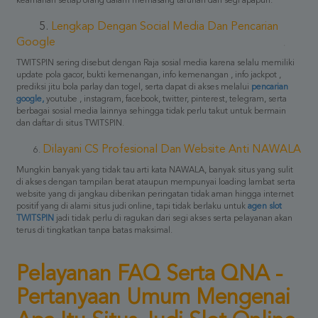
keamanan setiap orang dalam memasang taruhan dari segi apapun.
5.
Lengkap Dengan Social Media Dan Pencarian
Google
TWITSPIN sering disebut dengan Raja sosial media karena selalu memiliki
update pola gacor, bukti kemenangan, info kemenangan , info jackpot ,
prediksi jitu bola parlay dan togel, serta dapat di akses melalui
pencarian
google,
youtube , instagram, facebook, twitter, pinterest, telegram, serta
berbagai sosial media lainnya sehingga tidak perlu takut untuk bermain
dan daftar di situs TWITSPIN.
Dilayani CS Profesional Dan Website Anti NAWALA
6.
Mungkin banyak yang tidak tau arti kata NAWALA, banyak situs yang sulit
di akses dengan tampilan berat ataupun mempunyai loading lambat serta
website yang di jangkau diberikan peringatan tidak aman hingga internet
positif yang di alami situs judi online, tapi tidak berlaku untuk
agen slot
TWITSPIN
jadi tidak perlu di ragukan dari segi akses serta pelayanan akan
terus di tingkatkan tanpa batas maksimal.
Pelayanan FAQ Serta QNA -
Pertanyaan Umum Mengenai