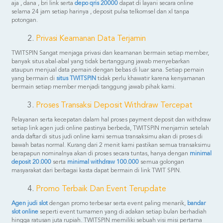
aja , dana , bri link serta
depo qris 20000
dapat di layani secara online
selama 24 jam setiap harinya , deposit pulsa telkomsel dan xl tanpa
potongan.
2.
Privasi Keamanan Data Terjamin
TWITSPIN Sangat menjaga privasi dan keamanan bermain setiap member,
banyak situs abal-abal yang tidak bertanggung jawab menyebarkan
ataupun menjual data pemain dengan bebas di luar sana. Setiap pemain
yang bermain di
situs TWITSPIN
tidak perlu khawatir karena kenyamanan
bermain setiap member menjadi tanggung jawab pihak kami.
3.
Proses Transaksi Deposit Withdraw Tercepat
Pelayanan serta kecepatan dalam hal proses payment deposit dan withdraw
setiap link agen judi online pastinya berbeda, TWITSPIN menjamin setelah
anda daftar di situs judi online kami semua transaksimu akan di proses di
bawah batas normal. Kurang dari 2 menit kami pastikan semua transaksimu
berapapun nominalnya akan di proses secara tuntas, hanya dengan
minimal
deposit 20.000
serta
minimal withdraw 100.000
semua golongan
masyarakat dari berbagai kasta dapat bermain di link TWIT SPIN.
4.
Promo Terbaik Dan Event Terupdate
Agen judi slot
dengan promo terbesar serta event paling menarik,
bandar
slot online
seperti event turnamen yang di adakan setiap bulan berhadiah
hingga ratusan juta rupiah. TWITSPIN memiliki sebuah visi misi pertama