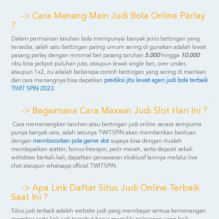
-> Cara Menang Main Judi Bola Online Parlay
?
Dalam permainan taruhan bola mempunyai banyak jenis bettingan yang
tersedia, salah satu bettingan paling umum sering di gunakan adalah lewat
pasang parlay dengan minimal bet pasang taruhan
5.000
hingga
10.000
ribu bisa jackpot puluhan juta, ataupun lewat single bet, over under,
ataupun 1x2, itu adalah beberapa contoh bettingan yang sering di mainkan
dan cara menangnya bisa dapatkan
prediksi jitu lewat agen judi bola terbaik
TWIT SPIN 2023.
-> Bagaimana Cara Maxwin Judi Slot Hari Ini ?
Cara memenangkan taruhan atau bettingan judi online secara sempurna
punya banyak cara, salah satunya TWITSPIN akan memberikan bantuan
dengan
membocorkan pola game slot
supaya bisa dengan mudah
mendapatkan scatter, bonus freespin, petir merah, serta deposit sekali
withdraw berkali-kali, dapatkan penawaran eksklusif lainnya melalui live
chat ataupun whatsapp official TWITSPIN.
-> Apa Link Daftar Situs Judi Online Terbaik
Saat Ini ?
Situs judi terbaik adalah website judi yang membayar semua kemenangan