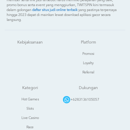
member serta link judi tersebut harus memiliki pelayanan yang baik,
promo bonus serta event yang menggiurkan, TWITSPIN kini termasuk
dalam golongan
daftar situs judi online terbaik
yang pastinya terpercaya
hingga 2023 dapat di mainkan lewat download aplikasi gacor secara
langsung.
Kebijaksanaan
Platform
Promosi
Loyalty
Referral
Kategori
Dukungan
Hot Games
+6283136105057
Slots
Live Casino
Race