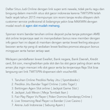
Daftar Situs Judi Online dengan link super anti nawala, tidak perlu ragu dan
bingung dalam memilih situs slot gacor indonesia karena TWITSPIN telah
hadir sejak tahun 2015 mempunyai izin resmi tanpa resiko dilayani oleh
customer service profesional di bidangnya yakin bisa MAXWIN dengan
modal receh di
agen slot mudah menang.
Sponsor resmi bandar taruhan online deposit pulsa tanpa potongan AMB
slot online terpercaya saat ini menyediakan bonus new member dengan
info gacor hari ini dapat di mainkan dengan santai lewat feeling ataupun
bocoran serta rtp yang di sediakan lewat fasilitas promosi ataupun bonus
mingguan serta harian setiap saat.
Melayani pendaftaran lewat Ewallet, Bank negara, Bank Daerah, Kredit
card, Bit coin, menghadirkan pola slot dan bo slot gacor paling dicari serta
aman jika ingin mencari info slot gacor serta bo terpercaya Raja Slot bisa
langsung cari link TWITSPIN disponsori oleh voucher88.
1. Taruhan Online Prediksi Parlay Jitu ( Sportsbooks )
2. Prediksi Jitu Bandar Togel Online ( Lotto Togel )
3. Bettingan Agen Slot online ( Jackpot Game Slot )
4. Jackpot Judi Mesin ( Meja Tembak Ikan )
5. Fair Play Player Vs Player ( Poker Domino Bandarqq Online )
6. Live Streaming Real Player vs Bandar ( Live Casino )
7. Arena Judi Indonesia ( Sabung Ayam )