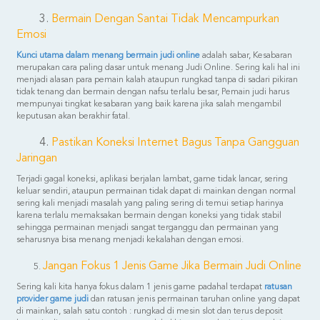
	3. 
Bermain Dengan Santai Tidak Mencampurkan
Emosi
Kunci utama dalam menang bermain judi online
adalah sabar, Kesabaran
merupakan cara paling dasar untuk menang Judi Online. Sering kali hal ini
menjadi alasan para pemain kalah ataupun rungkad tanpa di sadari pikiran
tidak tenang dan bermain dengan nafsu terlalu besar, Pemain judi harus
mempunyai tingkat kesabaran yang baik karena jika salah mengambil
keputusan akan berakhir fatal.
	4. 
Pastikan Koneksi Internet Bagus Tanpa Gangguan
Jaringan
Terjadi gagal koneksi, aplikasi berjalan lambat, game tidak lancar, sering
keluar sendiri, ataupun permainan tidak dapat di mainkan dengan normal
sering kali menjadi masalah yang paling sering di temui setiap harinya
karena terlalu memaksakan bermain dengan koneksi yang tidak stabil
sehingga permainan menjadi sangat terganggu dan permainan yang
seharusnya bisa menang menjadi kekalahan dengan emosi.
Jangan Fokus 1 Jenis Game Jika Bermain Judi Online
	5. 
Sering kali kita hanya fokus dalam 1 jenis game padahal terdapat
ratusan
provider game judi
dan ratusan jenis permainan taruhan online yang dapat
di mainkan, salah satu contoh : rungkad di mesin slot dan terus deposit