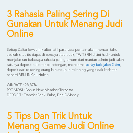
3 Rahasia Paling Sering Di
Gunakan Untuk Menang Judi
Online
Setiap Daftar lewat link alternatif pasti para pemain akan mencari tahu
apakah situs itu dapat di percaya atau tidak, TWITSPIN disini hadir untuk
menjelaskan beberapa rahasia paling umum dari mantan admin judi salah
satunya deposit pulsa tanpa potongan, menerima
parlay bola jalan 2 tim
,
deposit dari rekening orang lain ataupun rekening yang tidak kedaftar
seperti BRI-LINK di izinkan.
WINRATE : 98,87%
PROMOSI : Bonus New Member Terbesar
DEPOSIT : Transfer Bank, Pulsa, Dan E-Money
5 Tips Dan Trik Untuk
Menang Game Judi Online