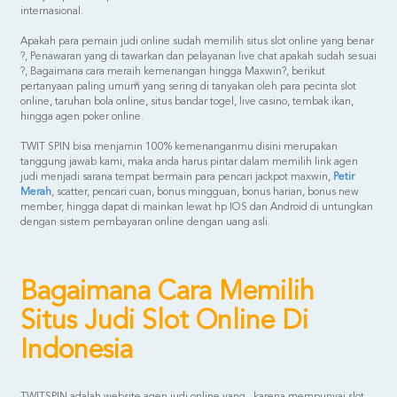
internasional.
Apakah para pemain judi online sudah memilih situs slot online yang benar
?, Penawaran yang di tawarkan dan pelayanan live chat apakah sudah sesuai
?, Bagaimana cara meraih kemenangan hingga Maxwin?, berikut
pertanyaan paling umum yang sering di tanyakan oleh para pecinta slot
online, taruhan bola online, situs bandar togel, live casino, tembak ikan,
hingga agen poker online.
TWIT SPIN bisa menjamin 100% kemenanganmu disini merupakan
tanggung jawab kami, maka anda harus pintar dalam memilih link agen
judi menjadi sarana tempat bermain para pencari jackpot maxwin,
Petir
Merah
, scatter, pencari cuan, bonus mingguan, bonus harian, bonus new
member, hingga dapat di mainkan lewat hp IOS dan Android di untungkan
dengan sistem pembayaran online dengan uang asli.
Bagaimana Cara Memilih
Situs Judi Slot Online Di
Indonesia