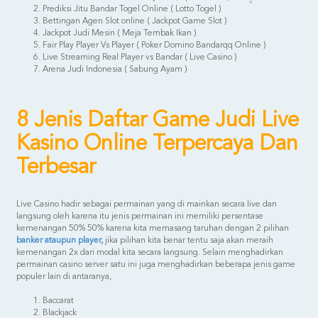
2. Prediksi Jitu Bandar Togel Online ( Lotto Togel )
3. Bettingan Agen Slot online ( Jackpot Game Slot )
4. Jackpot Judi Mesin ( Meja Tembak Ikan )
5. Fair Play Player Vs Player ( Poker Domino Bandarqq Online )
6. Live Streaming Real Player vs Bandar ( Live Casino )
7. Arena Judi Indonesia ( Sabung Ayam )
8 Jenis Daftar Game Judi Live
Kasino Online Terpercaya Dan
Terbesar
Live Casino hadir sebagai permainan yang di mainkan secara live dan
langsung oleh karena itu jenis permainan ini memiliki persentase
kemenangan 50% 50% karena kita memasang taruhan dengan 2 pilihan
banker ataupun player,
jika pilihan kita benar tentu saja akan meraih
kemenangan 2x dari modal kita secara langsung. Selain menghadirkan
permainan casino server satu ini juga menghadirkan beberapa jenis game
populer lain di antaranya,
1. Baccarat
2. Blackjack