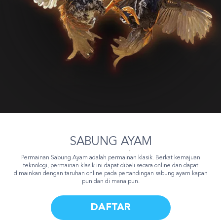
SABUNG AYAM
Permainan Sabung Ayam adalah permainan klasik. Berkat kemajuan
teknologi, permainan klasik ini dapat dibeli secara online dan dapat
dimainkan dengan taruhan online pada pertandingan sabung ayam kapan
pun dan di mana pun.
DAFTAR