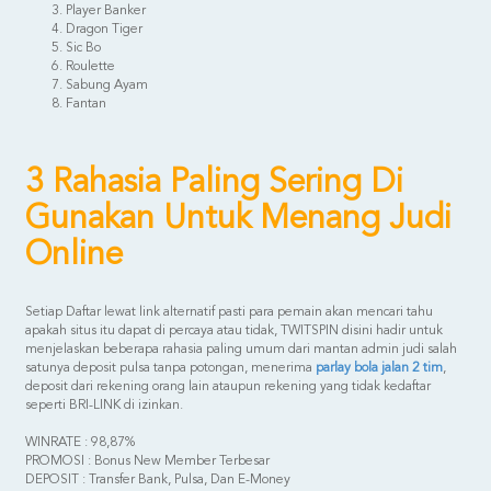
3. Player Banker
4. Dragon Tiger
5. Sic Bo
6. Roulette
7. Sabung Ayam
8. Fantan
3 Rahasia Paling Sering Di
Gunakan Untuk Menang Judi
Online
Setiap Daftar lewat link alternatif pasti para pemain akan mencari tahu
apakah situs itu dapat di percaya atau tidak, TWITSPIN disini hadir untuk
menjelaskan beberapa rahasia paling umum dari mantan admin judi salah
satunya deposit pulsa tanpa potongan, menerima
parlay bola jalan 2 tim
,
deposit dari rekening orang lain ataupun rekening yang tidak kedaftar
seperti BRI-LINK di izinkan.
WINRATE : 98,87%
PROMOSI : Bonus New Member Terbesar
DEPOSIT : Transfer Bank, Pulsa, Dan E-Money